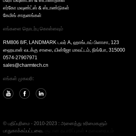
ப்ரோ மவுண்ட்ஸ் & ஸ்டாண்டுகள்
எர்கோ மவுண்ட்ஸ் & ஸ்டாண்டுகள்
கேமிங் சாதனங்கள்
எங்களை தொடர்பு கொள்ளவும்
RM806 8/F, LANDMARK டவர் A, ஹாங்டாய் பிளாசா, 123
ஹையான் வடக்கு சாலை, யின்ஜோ மாவட்டம், நிங்போ, 315000
0574-27907971
sales@charmtech.cn
எங்கள் முகவரி:
© பதிப்புரிமை - 2010-2023 : அனைத்து உரிமைகளும்
பாதுகாக்கப்பட்டவை.
சூடான தயாரிப்புகள்
-
தளவரைபடம்