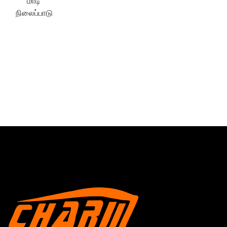
மாடி
நிலைப்பாடு
×
ஒரு கோரிக்கையைச் சமர்ப்பிக்கவும்
×
உங்கள் சொந்த அடையாளத்தைத் தேர்ந்தெடுங்கள்
×
×
உங்கள் அடையாளத்தைச் சரிபார்க்கவும்
நான்
CHARM இன்
நீங்கள் உண்மையான CHARM இன் வாடிக்கையாளர் என்பதைச்