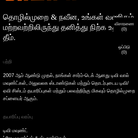
வாடிக்கையாளர்
சரிபார்க்க, உங்கள் தற்போதைய பணி மின்னஞ்சல் முகவரியைக் கீழே
உள்ளிடவும்.
தொழில்முறை & நவீன, உங்கள் வணிகம்
உங்கள் கோரிக்கையையும் விருப்பத்தையும்
விசாரணை
பெற்றுள்ளோம்
சரிபார்க்கவும்
நீங்கள் சமர்ப்பித்தீர்கள்
மற்றவற்றிலிருந்து தனித்து நிற்க உதவும்
நான்
(
0
)
அங்கீகாரம் மற்றும் அங்கீகாரத்திற்கான தகவல். ஒருமுறை தி
சமர்ப்பிக்கும் முன் தயவு செய்து
அனைத்தையும்
தீம்.
புதிய பார்வையாளர்
அடையாளம் சரிபார்க்கப்பட்டது, நீங்கள் ஒரு மின்னஞ்சல்
சமர்ப்பிக்கவும்
திரும்பி செல்
சரிபார்க்கவும்
என்பது தகவல்
சரி.
தவறான தகவல்கள் அனுப்பப்படும்
அறிவிப்பைப் பெறுவீர்கள்.
பொருட்களில் தோல்விக்கு வழிவகுக்கும்.
ஒப்பிடு
(
0
)
பற்றி
சமர்ப்பிக்கவும்
திரும்பி செல்
2007 ஆம் ஆண்டு முதல், நாங்கள் சார்ம்-டெக் ஆனது டிவி வால்
மவுண்ட்கள், அலுவலக ஸ்டாண்டுகள் மற்றும் தொடர்புடைய டிவி/
ஏவி சிஸ்டம் தயாரிப்புகள் மற்றும் பலவற்றிற்கு மிகவும் தொழில்முறை
சப்ளையர் ஆகும்.
தயாரிப்பு வரம்பு
டிவி மவுண்ட்