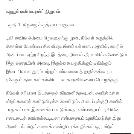
சுழலும் டிவி மவுண்ட் நிறுவல்.
×
கோரிக்கையைச் சமர்ப்பிக்கவும்
பகுதி 1: நிறுவலுக்குத் தயாராகுதல்
டிவி ஸ்விங் ஆர்மை நிறுவுவதற்கு முன், நீங்கள் கருத்தில்
கொள்ள வேண்டிய சில விஷயங்கள் உள்ளன. முதலில், சுவரில்
அடைப்பை ஏற்ற சிறந்த இடத்தை நீங்கள் தீர்மானிக்க வேண்டும்.
இது அறையின் அளவு, இருக்கை பகுதிக்கும் டிவிக்கும்
×
இடையிலான தூரம் மற்றும் பார்வையைத் தடுக்கக்கூடிய
உங்கள் சொந்த அடையாளத்தைத் தேர்ந்தெடுங்கள்
×
ஏதேனும் தடைகள் உள்ளிட்ட பல காரணிகளைப் பொறுத்தது.
×
உங்கள் அடையாளத்தைச் சரிபார்க்கவும்
நீங்கள் சரியான இடத்தைத் தீர்மானித்தவுடன், சுவரில் உள்ள
நான்
ஸ்டுட்களைக் கண்டுபிடிக்க வேண்டும். அடைப்புக்குறி சுவரில்
CHARM இன்
பாதுகாப்பாக இணைக்கப்பட்டுள்ளதா என்பதையும், டிவியின்
நீங்கள் CHARM இன் உண்மையான வாடிக்கையாளர்தானா என்பதை
வாடிக்கையாளர்
உறுதிப்படுத்த, கீழே உங்கள் தற்போதைய பணி மின்னஞ்சல்
எடையைத் தாங்கக்கூடியதா என்பதையும் உறுதிப்படுத்த இது
முகவரியை உள்ளிடவும்.
அவசியம். ஸ்டுட்களைக் கண்டுபிடிக்க நீங்கள் ஒரு ஸ்டுட்
உங்கள் கோரிக்கையை நாங்கள் பெற்றுள்ளோம், மேலும்
சரிபார்
நீங்கள்