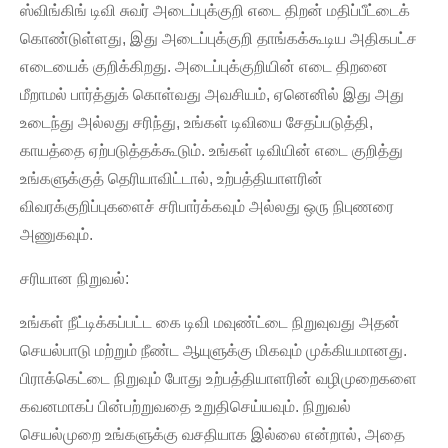
ஸ்விங்கிங் டிவி சுவர் அடைப்புக்குறி எடை திறன் மதிப்பீட்டைக்
கொண்டுள்ளது, இது அடைப்புக்குறி தாங்கக்கூடிய அதிகபட்ச
எடையைக் குறிக்கிறது. அடைப்புக்குறியின் எடை திறனை
மீறாமல் பார்த்துக் கொள்வது அவசியம், ஏனெனில் இது அது
உடைந்து அல்லது சரிந்து, உங்கள் டிவியை சேதப்படுத்தி,
காயத்தை ஏற்படுத்தக்கூடும். உங்கள் டிவியின் எடை குறித்து
உங்களுக்குத் தெரியாவிட்டால், உற்பத்தியாளரின்
விவரக்குறிப்புகளைச் சரிபார்க்கவும் அல்லது ஒரு நிபுணரை
அணுகவும்.
சரியான நிறுவல்:
உங்கள் நீட்டிக்கப்பட்ட கை டிவி மவுண்ட்டை நிறுவுவது அதன்
செயல்பாடு மற்றும் நீண்ட ஆயுளுக்கு மிகவும் முக்கியமானது.
பிராக்கெட்டை நிறுவும் போது உற்பத்தியாளரின் வழிமுறைகளை
கவனமாகப் பின்பற்றுவதை உறுதிசெய்யவும். நிறுவல்
செயல்முறை உங்களுக்கு வசதியாக இல்லை என்றால், அதை