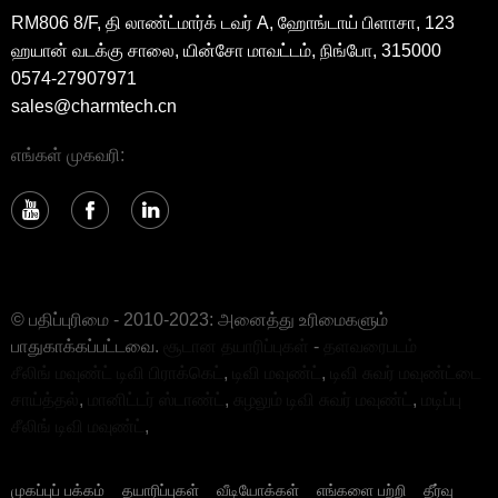
RM806 8/F, தி லாண்ட்மார்க் டவர் A, ஹோங்டாய் பிளாசா, 123
ஹயான் வடக்கு சாலை, யின்சோ மாவட்டம், நிங்போ, 315000
0574-27907971
sales@charmtech.cn
எங்கள் முகவரி:
© பதிப்புரிமை - 2010-2023: அனைத்து உரிமைகளும்
பாதுகாக்கப்பட்டவை.
சூடான தயாரிப்புகள்
-
தளவரைபடம்
சீலிங் மவுண்ட் டிவி பிராக்கெட்
,
டிவி மவுண்ட்
,
டிவி சுவர் மவுண்ட்டை
சாய்த்தல்
,
மானிட்டர் ஸ்டாண்ட்
,
சுழலும் டிவி சுவர் மவுண்ட்
,
மடிப்பு
சீலிங் டிவி மவுண்ட்
,
முகப்புப் பக்கம்
தயாரிப்புகள்
வீடியோக்கள்
எங்களை பற்றி
தீர்வு