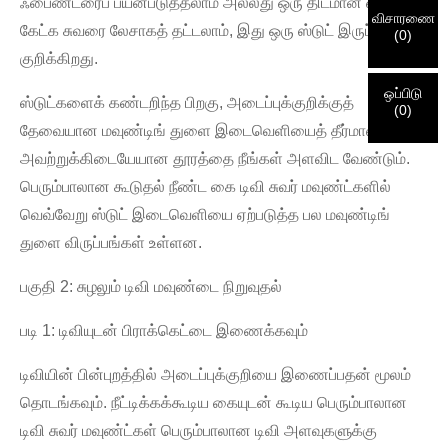
ஃபைண்டரைப் பயன்படுத்தலாம் அல்லது ஒரு திடமான ஒலியைக்
விசாரணை
சமர்ப்பித்தது
நான்
கேட்க சுவரை லேசாகத் தட்டலாம், இது ஒரு ஸ்டுட் இருப்பதைக்
(
0
)
அங்கீகாரம் மற்றும் அங்கீகாரத்திற்கான தகவல். ஒருமுறை
சமர்ப்பிக்கும் முன் தயவுசெய்து
அனைத்தையும் சரிபார்க்கவும்
தகவல்
குறிக்கிறது.
புதிய பார்வையாளர்
அடையாளம் சரிபார்க்கப்பட்டதும், உங்களுக்கு ஒரு மின்னஞ்சல்
சமர்ப்பிக்கவும்
திரும்பிச் செல்
என்பது
சரி.
தவறான தகவல்கள் அனுப்பப்படும் பொருட்களில்
அறிவிப்பு வரும்.
தோல்விக்கு வழிவகுக்கும்.
ஒப்பிடு
ஸ்டுட்களைக் கண்டறிந்த பிறகு, அடைப்புக்குறிக்குத்
(
0
)
தேவையான மவுண்டிங் துளை இடைவெளியைத் தீர்மானிக்க
சமர்ப்பிக்கவும்
திரும்பிச் செல்
அவற்றுக்கிடையேயான தூரத்தை நீங்கள் அளவிட வேண்டும்.
பெரும்பாலான கூடுதல் நீண்ட கை டிவி சுவர் மவுண்ட்களில்
வெவ்வேறு ஸ்டுட் இடைவெளியை ஏற்படுத்த பல மவுண்டிங்
துளை விருப்பங்கள் உள்ளன.
பகுதி 2: சுழலும் டிவி மவுண்டை நிறுவுதல்
படி 1: டிவியுடன் பிராக்கெட்டை இணைக்கவும்
டிவியின் பின்புறத்தில் அடைப்புக்குறியை இணைப்பதன் மூலம்
தொடங்கவும். நீட்டிக்கக்கூடிய கையுடன் கூடிய பெரும்பாலான
டிவி சுவர் மவுண்ட்கள் பெரும்பாலான டிவி அளவுகளுக்கு