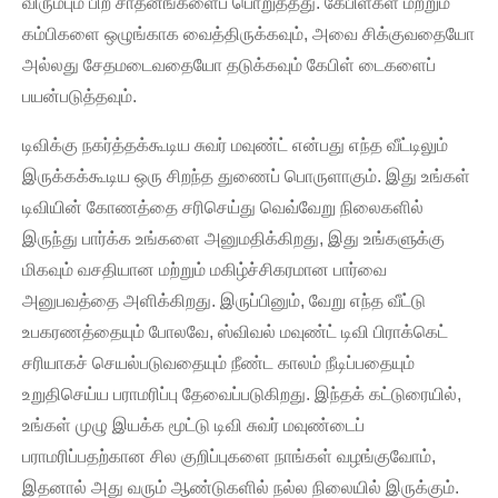
விரும்பும் பிற சாதனங்களைப் பொறுத்தது. கேபிள்கள் மற்றும்
கம்பிகளை ஒழுங்காக வைத்திருக்கவும், அவை சிக்குவதையோ
அல்லது சேதமடைவதையோ தடுக்கவும் கேபிள் டைகளைப்
பயன்படுத்தவும்.
டிவிக்கு நகர்த்தக்கூடிய சுவர் மவுண்ட் என்பது எந்த வீட்டிலும்
இருக்கக்கூடிய ஒரு சிறந்த துணைப் பொருளாகும். இது உங்கள்
டிவியின் கோணத்தை சரிசெய்து வெவ்வேறு நிலைகளில்
இருந்து பார்க்க உங்களை அனுமதிக்கிறது, இது உங்களுக்கு
மிகவும் வசதியான மற்றும் மகிழ்ச்சிகரமான பார்வை
அனுபவத்தை அளிக்கிறது. இருப்பினும், வேறு எந்த வீட்டு
உபகரணத்தையும் போலவே, ஸ்விவல் மவுண்ட் டிவி பிராக்கெட்
சரியாகச் செயல்படுவதையும் நீண்ட காலம் நீடிப்பதையும்
உறுதிசெய்ய பராமரிப்பு தேவைப்படுகிறது. இந்தக் கட்டுரையில்,
உங்கள் முழு இயக்க மூட்டு டிவி சுவர் மவுண்டைப்
பராமரிப்பதற்கான சில குறிப்புகளை நாங்கள் வழங்குவோம்,
இதனால் அது வரும் ஆண்டுகளில் நல்ல நிலையில் இருக்கும்.