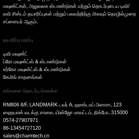
மவுண்ட்கள், அலுவலக ஸ்டாண்டுகள் மற்றும் தொடர்புடைய டிவி/
ஏவி சிஸ்டம் தயாரிப்புகள் மற்றும் பலவற்றிற்கு மிகவும் தொழில்முறை
சப்ளையர் ஆகும்.
தயாரிப்பு வரம்பு
டிவி மவுண்ட்
ப்ரோ மவுண்ட்ஸ் & ஸ்டாண்டுகள்
எர்கோ மவுண்ட்ஸ் & ஸ்டாண்டுகள்
கேமிங் சாதனங்கள்
எங்களை தொடர்பு கொள்ள
RM806 8/F, LANDMARK டவர் A, ஹாங்டாய் பிளாசா, 123
ஹையான் வடக்கு சாலை, யின்ஜோ மாவட்டம், நிங்போ, 315000
0574-27907971
86-13454727120
sales@charmtech.cn