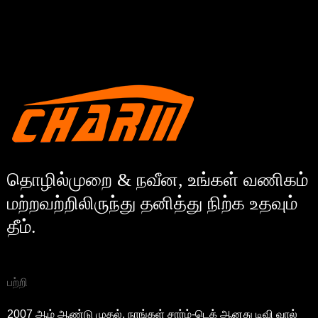
தொழில்முறை & நவீன, உங்கள் வணிகம்
மற்றவற்றிலிருந்து தனித்து நிற்க உதவும்
தீம்.
பற்றி
2007 ஆம் ஆண்டு முதல், நாங்கள் சார்ம்-டெக் ஆனது டிவி வால்