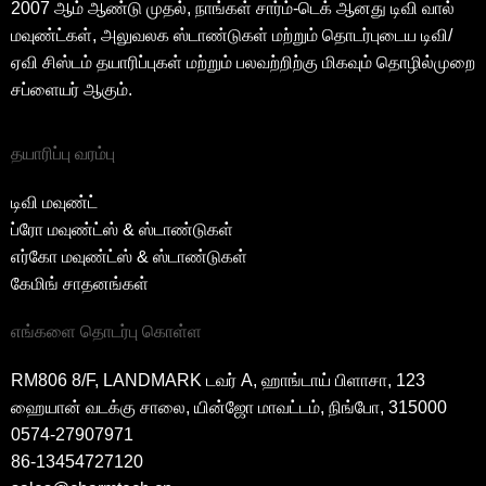
2007 ஆம் ஆண்டு முதல், நாங்கள் சார்ம்-டெக் ஆனது டிவி வால்
மவுண்ட்கள், அலுவலக ஸ்டாண்டுகள் மற்றும் தொடர்புடைய டிவி/
ஏவி சிஸ்டம் தயாரிப்புகள் மற்றும் பலவற்றிற்கு மிகவும் தொழில்முறை
சப்ளையர் ஆகும்.
தயாரிப்பு வரம்பு
டிவி மவுண்ட்
ப்ரோ மவுண்ட்ஸ் & ஸ்டாண்டுகள்
எர்கோ மவுண்ட்ஸ் & ஸ்டாண்டுகள்
கேமிங் சாதனங்கள்
எங்களை தொடர்பு கொள்ள
RM806 8/F, LANDMARK டவர் A, ஹாங்டாய் பிளாசா, 123
ஹையான் வடக்கு சாலை, யின்ஜோ மாவட்டம், நிங்போ, 315000
0574-27907971
86-13454727120