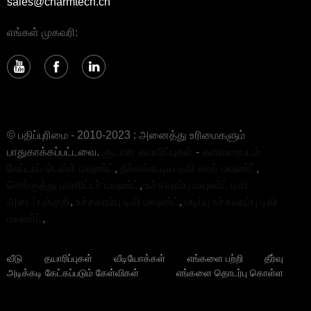
sales@charmtech.cn
எங்கள் முகவரி:
© பதிப்புரிமை - 2010-2023 : அனைத்து உரிமைகளும்
பாதுகாக்கப்பட்டவை.
சூடான தயாரிப்புகள்
-
தளவரைபடம்
லேப்டாப் டெஸ்க் மவுண்ட்
,
நீக்கக்கூடிய டிவி சுவர் மவுண்ட்
,
செங்குத்து மானிட்டர் மவுண்ட்
,
உச்சவரம்பு மவுண்ட் டிவி
அடைப்புக்குறி
,
உச்சவரம்பு டிவி மவுண்ட்
,
மடிப்பு உச்சவரம்பு டிவி
மவுண்ட்
,
வீடு
தயாரிப்புகள்
வீடியோக்கள்
எங்களை பற்றி
தீர்வு
அடிக்கடி கேட்கப்படும் கேள்விகள்
எங்களை தொடர்பு கொள்ள