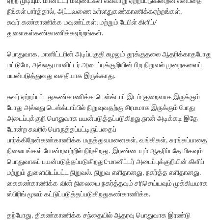
ஏற்ற முடியும். மானிட்டர் மவுண்ட்கள் எவ்வாறு ஏற்றப்படுகின்றன என்பதை
நீங்கள் பார்த்தால், அட்டவணை உள்ளது
கண்காணிக்க
ஏற்றங்கள்,
சுவர்
கண்காணிக்க
மவுண்ட்கள், மற்றும் டேபிள் கிளிப்/
துளைகள்
கண்காணிக்க
ஏற்றங்கள்.
பொதுவாக, மானிட்டரின் அடிப்பகுதி சுழலும் தூக்குதலை ஆதரிக்காதபோது
மட்டுமே, அல்லது மானிட்டர் அடைப்புக்குறியின் பிற நிறுவல் முறைகளைப்
பயன்படுத்துவது வசதியாக இருக்காது.
சுவர் ஏற்றப்பட்டது
கண்காணிக்க
டெஸ்க்டாப் இடம் குறைவாக இருக்கும்
போது அல்லது டெஸ்க்டாப்பில் நிறுவுவதற்கு சிரமமாக இருக்கும் போது
அடைப்புக்குறி பொதுவாக பயன்படுத்தப்படுகிறது.நான் அடிக்கடி இதே
போன்ற சுவரில் பொருத்தப்பட்டிருப்பதைப்
பார்க்கிறேன்
கண்காணிக்க
மருத்துவமனைகள், வங்கிகள், சுரங்கப்பாதை
நிலையங்கள் போன்றவற்றில் நிற்கிறது.
இரண்டையும் ஆதரிப்பதே மிகவும்
பொதுவாகப் பயன்படுத்தப்படுகிறது
C-
மானிட்டர் அடைப்புக்குறியின் கிளிப்
மற்றும் துளையிடப்பட்ட நிறுவல். நிறுவ எளிதானது, நகர்த்த எளிதானது.
கை
கண்காணிக்க
வின் நிலையை நகர்த்தவும் சரிசெய்யவும் முக்கியமாக
ஸ்பிரிங் மூலம் கட்டுப்படுத்தப்படுகிறது
கண்காணிக்க
.
தற்போது, ​​தி
கண்காணிக்க
சந்தையில் ஆதரவு பொதுவாக இரண்டு