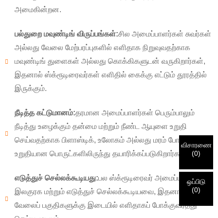
அமைகின்றன.
×
பல்துறை மவுண்டிங் விருப்பங்கள்:
சில அமைப்பாளர்கள் சுவர்கள்
உங்கள் சொந்த அடையாளத்தைத் தேர்ந்தெடுங்கள்
×
அல்லது வேலை மேற்பரப்புகளில் எளிதாக நிறுவுவதற்காக
×
மவுண்டிங் துளைகள் அல்லது கொக்கிகளுடன் வருகிறார்கள்,
உங்கள் அடையாளத்தைச் சரிபார்க்கவும்
இதனால் ஸ்க்ரூடிரைவர்கள் எளிதில் கைக்கு எட்டும் தூரத்தில்
நான்
இருக்கும்.
CHARM இன்
நீங்கள் CHARM இன் உண்மையான வாடிக்கையாளர்தானா என்பதை
வாடிக்கையாளர்
உறுதிப்படுத்த, கீழே உங்கள் தற்போதைய பணி மின்னஞ்சல்
நீடித்த கட்டுமானம்:
தரமான அமைப்பாளர்கள் பெரும்பாலும்
முகவரியை உள்ளிடவும்.
நீடித்து உழைக்கும் தன்மை மற்றும் நீண்ட ஆயுளை உறுதி
உங்கள் கோரிக்கையை நாங்கள் பெற்றுள்ளோம், மேலும்
சரிபார்
நீங்கள்
செய்வதற்காக பிளாஸ்டிக், உலோகம் அல்லது மரம் போன்ற
விசாரணை
சமர்ப்பித்தது
நான்
(
0
)
உறுதியான பொருட்களிலிருந்து தயாரிக்கப்படுகிறார்கள்.
அங்கீகாரம் மற்றும் அங்கீகாரத்திற்கான தகவல். ஒருமுறை
சமர்ப்பிக்கும் முன் தயவுசெய்து
அனைத்தையும் சரிபார்க்கவும்
தகவல்
புதிய பார்வையாளர்
அடையாளம் சரிபார்க்கப்பட்டதும், உங்களுக்கு ஒரு மின்னஞ்சல்
சமர்ப்பிக்கவும்
திரும்பிச் செல்
என்பது
சரி.
தவறான தகவல்கள் அனுப்பப்படும் பொருட்களில்
எடுத்துச் செல்லக்கூடியது:
பல ஸ்க்ரூடிரைவர் அமைப்பாளர்கள்
அறிவிப்பு வரும்.
தோல்விக்கு வழிவகுக்கும்.
ஒப்பிடு
(
0
)
இலகுரக மற்றும் எடுத்துச் செல்லக்கூடியவை, இதனால்
வேலைப் பகுதிகளுக்கு இடையில் எளிதாகப் போக்குவரத்து
சமர்ப்பிக்கவும்
திரும்பிச் செல்