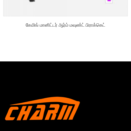
கேமிங் மானிட்டர் ஆர்ம் மவுண்ட் பிராக்கெட்