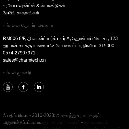
எர்கோ மவுண்ட்ஸ் & ஸ்டாண்டுகள்
கேமிங் சாதனங்கள்
எங்களை தொடர்பு கொள்ள
RM806 8/F, தி லாண்ட்மார்க் டவர் A, ஹோங்டாய் பிளாசா, 123
ஹயான் வடக்கு சாலை, யின்சோ மாவட்டம், நிங்போ, 315000
0574-27907971
sales@charmtech.cn
எங்கள் முகவரி:
© பதிப்புரிமை - 2010-2023: அனைத்து உரிமைகளும்
பாதுகாக்கப்பட்டவை.
சூடான தயாரிப்புகள்
-
தளவரைபடம்